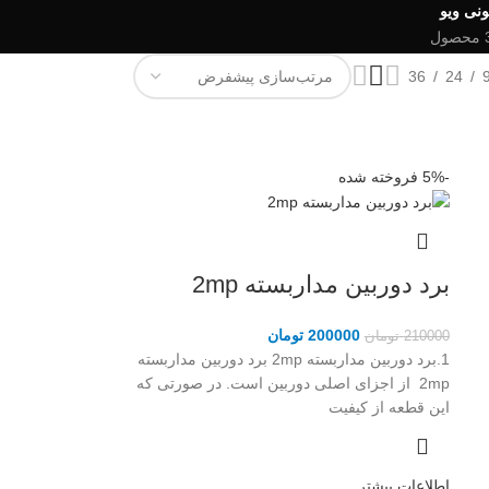
ونی ویو
صول
36
24
-5%
فروخته شده
برد دوربین مداربسته 2mp
200000
تومان
210000
تومان
1.برد دوربین مداربسته 2mp برد دوربین مداربسته
2mp از اجزای اصلی دوربین است. در صورتی که
این قطعه از کیفیت
اطلاعات بیشتر