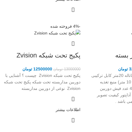
-4%
فروخته شده
 بسته
پکیج تحت شبکه Zvision
3
تومان
12500000
تومان
13000000
تومان
یک دستگاه DVR چهار کاناله 20متر کابل ترکیبی
پکیج تحت شبکه Zvision چیست ؟ آشنایی با
مسی ( برای هر دوربین 10 متر) منبع تغذیه
دوربین مداربسته تحت شبکه پکیج تحت شبکه
مرکزی 12 ولت 5 آمپر 4 عدد فیش دوربین
Zvision نوعی از دوربین مداربسته
دد فیش آداپتور کیفیت تصویر
اطلاعات بیشتر