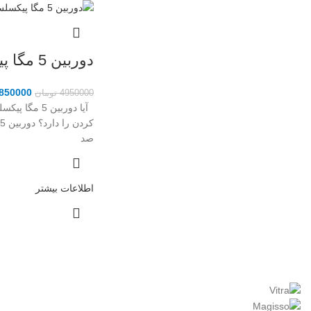
دوربین 5 مگا پیکسلس آیمو
850000
4950000
تومان
آیا دوربین 5 
ک
صد
اطلاعات بیشتر