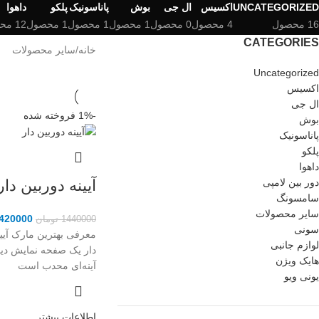
UNCATEGORIZED
اکسیس
ال جی
بوش
پاناسونیک
پلکو
داهوا
16 محصول
4 محصول
0 محصول
1 محصول
1 محصول
1 محصول
12 محصول
CATEGORIES
خانه
سایر محصولات
Uncategorized
اکسیس
ال جی
-1%
فروخته شده
بوش
پاناسونیک
پلکو
داهوا
دور بین لامپی
آیینه دوربین دار
سامسونگ
سایر محصولات
420000
1440000
تومان
سونی
معرفی بهترین مارک آیینه
لوازم جانبی
دار یک صفحه نمایش دیجی
هایک ویژن
آینه‌ای محدب است
یونی ویو
اطلاعات بیشتر