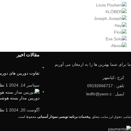
مقالات اخیر
ما برای شما بهترین ها را به ارمغان می آوریم
تفاوت دوربین های دوربین5mp و 2mp چیس
کرج ،کیانمهر
سپتامبر 14, 2024
1 نظر
تلفن : 09192666717
ایمیل : ledfir@yaoo.c
دوربین مدار بسته هوش
آگوست 20, 2024
1 نظر
خدمات برنامه نویسی نمودار آسمانی
تمامی حقوق این سایت متعلق به
محفوظ است.