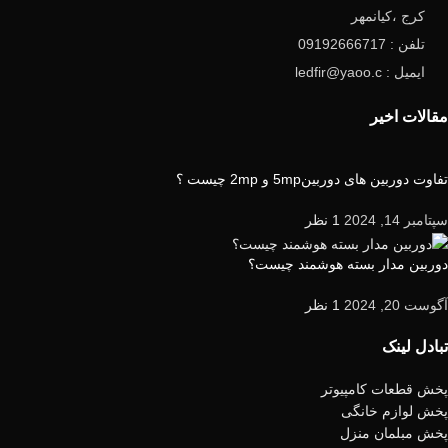
کرج ،کیانمهر
تلفن : 09192666717
ایمیل : ledfir@yaoo.c
مقالات اخیر
تفاوت دوربین های دوربین5mp و 2mp چیست ؟
سپتامبر 14, 2024
1 نظر
دوربین مدار بسته هوشمند چیست؟
آگوست 20, 2024
1 نظر
تبادل لینک
پخش قطعات کامپیوتر
پخش لوازم خانگی
پخش مبلمان منزل