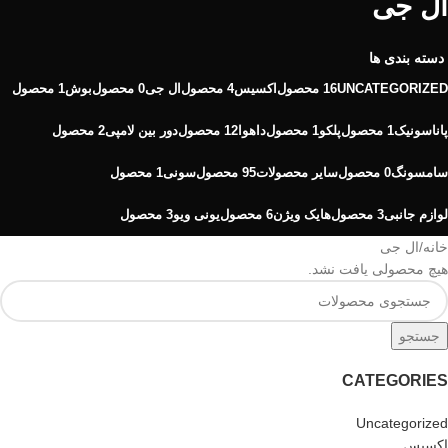
ال جی
دسته بندی ها
UNCATEGORIZED
16 محصول
اکسیس
4 محصول
ال جی
0 محصول
بوش
1 محصول
پاناسونیک
1 محصول
پلکو
1 محصول
داهوا
12 محصول
دور بین لامپی
2 محصول
سامسونگ
0 محصول
سایر محصولات
95 محصول
سونی
1 محصول
لوازم جانبی
3 محصول
هایک ویژن
6 محصول
یونی ویو
3 محصول
خانه
ال جی
هیچ محصولی یافت نشد.
جستجو
CATEGORIES
Uncategorized
اکسیس