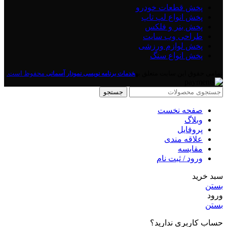
پخش قطعات خودرو
پخش انواع لپ تاپ
پخش بنر و فلکس
طراحی وب سایت
پخش لوازم ورزشی
پخش انواع سنگ
تمامی حقوق این سایت متعلق به
محفوظ است.
خدمات برنامه نویسی نمودار آسمانی
جستجو
صفحه نخست
وبلاگ
پروفایل
علاقه مندی
مقايسه
ورود / ثبت نام
سبد خرید
بستن
ورود
بستن
حساب کاربری ندارید؟