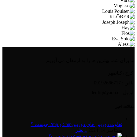
ما برای شما بهترین ها را به ارمغان می آوریم
کرج ،کیانمهر
تلفن : 09192666717
ایمیل : ledfir@yaoo.c
مقالات اخیر
تفاوت دوربین های دوربین5mp و 2mp چیست ؟
سپتامبر 14, 2024
1 نظر