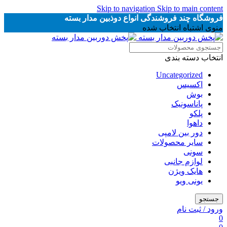
Skip to navigation
Skip to main content
فروشگاه چند فروشندگی انواع دوذبین مدار بسته
منوی اشتباه انتخاب شده
انتخاب دسته بندی
Uncategorized
اکسیس
بوش
پاناسونیک
پلکو
داهوا
دور بین لامپی
سایر محصولات
سونی
لوازم جانبی
هایک ویژن
یونی ویو
جستجو
ورود / ثبت نام
0