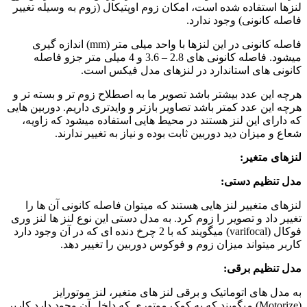
لنزها استفاده شده است، امکان زوم اوپتیکال (زوم به وسیله تغییر
فاصله کانونی) وجود ندارد.
فاصله کانونی در این لنزها با واحد میلی متر (mm) اندازه گیری
میشود. فاصله کانونی های 2.8 – 3.6 و 4 میلی متر جزو فاصله
کانونی های استاندارد در لنزهای مدل فیکس است.
هرچه این عدد بیشتر باشد تصویر ما به اصطلاح زوم تر و بسته تر و
هرچه این عدد کمتر باشد تصاویر بازتر و وایدتری داریم. دوربین هایی
که دارای این لنز هستند در محیط هایی استفاده میشود که زاویه،
شعاع و میزان دید دوربین ثابت بوده و نیاز به تغییر ندارند.
لنزهای متغیر:
مدل تنظیم دستی:
لنزهای متغییر لنز هایی هستند که میتوان فاصله کانونی آن ها را
تغییر داد و تصویر را زوم کرد. به مدل دستی این نوع لنز ها لنز وری
فوکال (varifocal) میگویند که با 2 چرخ دنده ای که در آن وجود دارد
کاربر میتواند میزان زوم و فوکوس دوربین را تغییر دهد.
مدل تنظیم برقی:
به مدل های اتوماتیک و برقی لنز های متغیر، لنز موتورایز
(Motorize) میگویند که به کمک موتوری که داخل آن وجود دارد کاربر