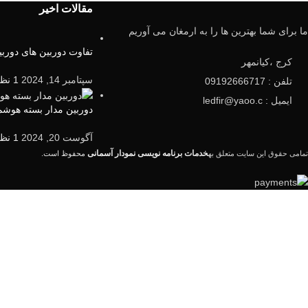
مقالات اخیر
ما برای شما بهترین ها را به ارمغان می آوریم
تفاوت دوربین های دوربین5mp و 2mp چیس
کرج ،کیانمهر
سپتامبر 14, 2024
1 نظر
تلفن : 09192666717
ایمیل : ledfir@yaoo.c
دوربین مدار بسته هوش
آگوست 20, 2024
1 نظر
خدمات برنامه نویسی نمودار آسمانی
تمامی حقوق این سایت متعلق به
محفوظ است.