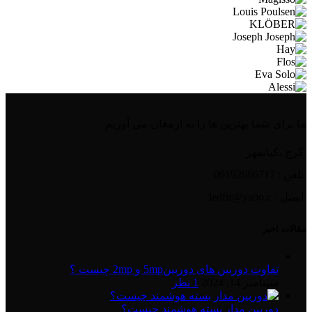
ما برای شما بهترین ها را به ارمغان می آوریم
کرج ،کیانمهر
تلفن : 09192666717
ایمیل : ledfir@yaoo.c
مقالات اخیر
تفاوت دوربین های دوربین5mp و 2mp چیست ؟
سپتامبر 14, 2024
1 نظر
دوربین مدار بسته هوشمند چیست؟