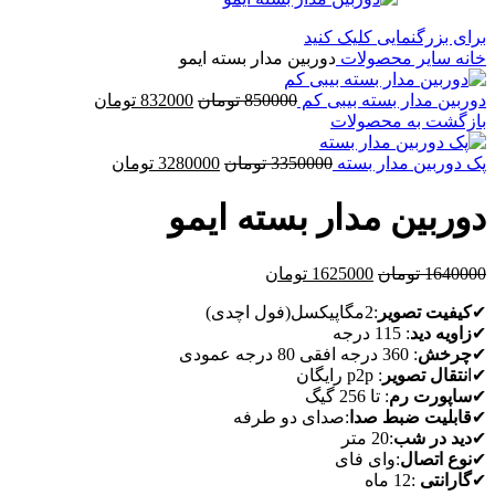
برای بزرگنمایی کلیک کنید
خانه
سایر محصولات
دوربین مدار بسته ایمو
قیمت
قیمت
دوربین مدار بسته بیبی کم
850000
تومان
832000
تومان
اصلی
فعلی
بازگشت به محصولات
850000 تومان
832000 توما
قیمت
بود.
قیمت
است.
پک دوربین مدار بسته
3350000
تومان
3280000
تومان
اصلی
فعلی
3350000 تومان
3280000 تومان
دوربین مدار بسته ایمو
بود.
است.
قیمت
قیمت
1640000
تومان
1625000
تومان
اصلی
فعلی
✔
کیفیت تصویر
:2مگاپیکسل(فول اچدی)
1640000 تومان
1625000 تومان
✔
زاویه دید
: 115 درجه
بود.
است.
✔
چرخش
: 360 درجه افقی 80 درجه عمودی
✔ا
نتقال تصویر
: p2p رایگان
✔
ساپورت رم
: تا 256 گیگ
✔
قابلیت ضبط صدا
:صدای دو طرفه
✔
دید در شب
:20 متر
✔
نوع اتصال
:وای فای
✔
گارانتی
:12 ماه