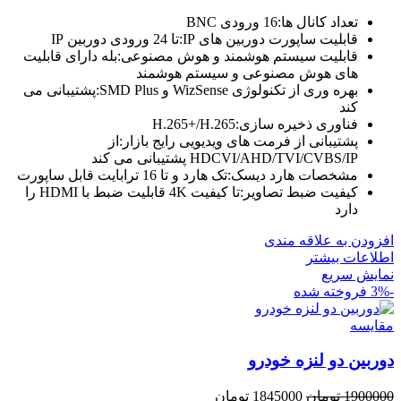
اصلی
فعلی
تعداد کانال ها:16 ورودی BNC
6900000 تومان
6850000 تومان
قابلیت ساپورت دوربین های IP:تا 24 ورودی دوربین IP
بود.
است.
قابلیت سیستم هوشمند و هوش مصنوعی:بله دارای قابلیت
های هوش مصنوعی و سیستم هوشمند
بهره وری از تکنولوژی WizSense و SMD Plus:پشتیبانی می
کند
فناوری ذخیره سازی:H.265+/H.265
پشتیبانی از فرمت های ویدیویی رایج بازار:از
HDCVI/AHD/TVI/CVBS/IP پشتیبانی می کند
مشخصات هارد دیسک:تک هارد و تا 16 ترابایت قابل ساپورت
کیفیت ضبط تصاویر:تا کیفیت 4K قابلیت ضبط با HDMI را
دارد
افزودن به علاقه مندی
اطلاعات بیشتر
نمایش سریع
-3%
فروخته شده
مقايسه
دوربین دو لنزه خودرو
قیمت
قیمت
1900000
تومان
1845000
تومان