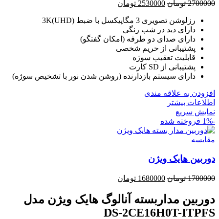
قیمت
قیمت
2700000
تومان
2530000
تومان
اصلی
فعلی
رزلوشن تصویری 3 مگاپیکسل با ضبط 3K(UHD)
2700000 تومان
2530000 تومان
دارای دید در شب رنگی
بود.
است.
دارای صدای دو طرفه (امکان گفتگو)
پشتیبانی از حریم شخصی
قابلیت تعقیب سوژه
پشتیبانی از SD کارت
دارای سیستم بازدارنده (روشن شدن نور با تشخیص سوژه)
افزودن به علاقه مندی
اطلاعات بیشتر
نمایش سریع
-1%
فروخته شده
مقايسه
دوربین هایک ویژن
قیمت
قیمت
1700000
تومان
1680000
تومان
اصلی
فعلی
1700000 تومان
1680000 تومان
دوربین مداربسته آنالوگ هایک ویژن مدل
بود.
است.
DS-2CE16H0T-ITPFS