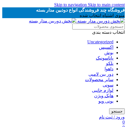
Skip to navigation
Skip to main content
فروشگاه چند فروشندگی انواع دوذبین مدار بسته
منوی اشتباه انتخاب شده
انتخاب دسته بندی
Uncategorized
اکسیس
بوش
پاناسونیک
پلکو
داهوا
دور بین لامپی
سایر محصولات
سونی
لوازم جانبی
هایک ویژن
یونی ویو
جستجو
ورود / ثبت نام
0