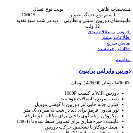
مشخصات ظاهری
بولت
نوع اتصال
با سیم
نوع حسگر تصویر
CMOS
قابلیت‌های دوربین امنیتی و نظارتی
دید در شب
منبع تغذیه
12 ولت
افزودن به علاقه مندی
اطلاعات بیشتر
نمایش سریع
-4%
فروخته شده
مقايسه
دوربین وایرلس برایتون
قیمت
قیمت
1490000
تومان
1426000
تومان
اصلی
فعلی
دوربین WiFi با کیفیت 1080P
1490000 تومان
1426000 تومان
نصب سریع با اتصالات هوشمند
بود.
است.
کنترل جابه جایی لنز دوربین با گوشی موبایل
نور مادون قرمز برای دید در شب به میزان 10 متر
میکروفن و بلندگوی داخلی برای مکالمه دو طرفه
قابلیت ذخیره سازی برای تصاویر ضبط شده تا 128GB
ضبط خودکار با تشخیص حرکت دوربین
فرمت فشرده سازی H.264