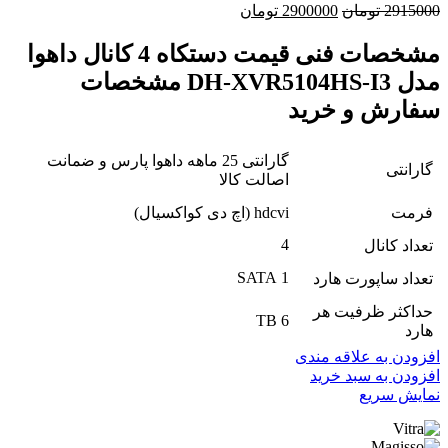
قیمت
قیمت
2915000
تومان
2900000
تومان
اصلی
فعلی
2915000 تومان
2900000 تومان
مشخصات فنی قیمت دستکاه 4 کانال داهوا
بود.
است.
مدل DH-XVR5104HS-I3 مشخصات
سفارش و خرید
گارانتی 25 ماهه داهوا پارس و ضمانت
گارانتی
اصالت کالا
فرمت
hdcvi (اچ دی کواکسیال)
4
تعداد کانال
1 SATA
تعداد ساپورت هارد
حداکثر ظرفیت هر
6 TB
هارد
افزودن به علاقه مندی
افزودن به سبد خرید
نمایش سریع