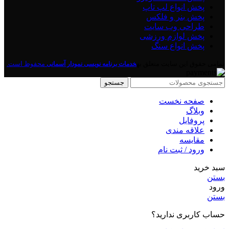
پخش انواع لپ تاپ
پخش بنر و فلکس
طراحی وب سایت
پخش لوازم ورزشی
پخش انواع سنگ
تمامی حقوق این سایت متعلق به
محفوظ است.
خدمات برنامه نویسی نمودار آسمانی
جستجو
صفحه نخست
وبلاگ
پروفایل
علاقه مندی
مقايسه
ورود / ثبت نام
سبد خرید
بستن
ورود
بستن
حساب کاربری ندارید؟