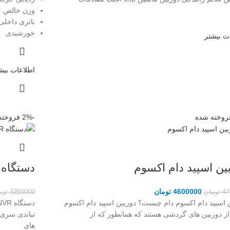
وزن خالص
: .۱
باتری داخل
خورشیدی
ت بیشتر
اطلاعات بیش
روخته شده
-2%
فروخته
ین اسپید دام اکسوم
دستگاه NVR تیاندی
4600000
تومان
47
تومان
3250000
توم
 اسپید دام اکسوم دام چیست؟ دوربین اسپید دام اکسوم
ز دوربین های گردشی هستند که همانطور که از
های