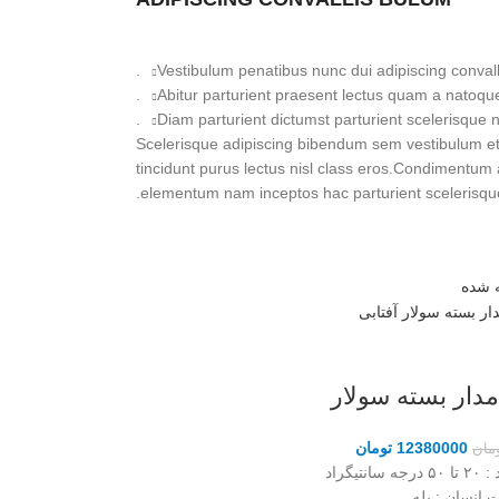
Vestibulum penatibus nunc dui adipiscing convall
Abitur parturient praesent lectus quam a natoque
Diam parturient dictumst parturient scelerisque ni
Scelerisque adipiscing bibendum sem vestibulum et i
tincidunt purus lectus nisl class eros.Condimentum 
elementum nam inceptos hac parturient scelerisque 
 شده
مدار بسته سولار
12380000
تومان
مان
د
: ۲۰ تا ۵۰ درجه سانتیگراد
ت انسان
: بله