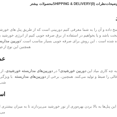
وضیحات
نظرات (0)
SHIPPING & DELIVERY
محصولات بیشتر
 داده و آن را به شما معرفی کنیم دوربینی است که از طریق پنل های خورش
ت باشد و یا بخواهیم در استفاده از برق صرفه جویی کنیم از انرژی خورشید 
ینده شده است ، این روش برای صرفه جویی بسیار مناسب است.”
دوربین مدارب
همچنین این نوع از
دو
عمل
ه چه کاری میاد این
دوربین خورشیدی
؟ در
دوربین‌های مداربسته خورشیدی
، از
عالی را ضبط و تولید می‌کنند. همچنین، برخی از
دوربین‌های مداربسته
با ویژگی‌
شب با کمک LED‌های
استف
نل‌ها به بالا بردن بهره‌وری از نور خورشید می‌پردازند تا به میزان بیشتری 
می‌ش