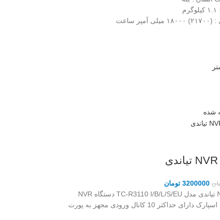
۱ کیلوگرم
ی
: (۲۱۷۰۰) ۱۸۰۰۰ میلی آمپر ساعت
تر
 شده
3200000
تومان
ان
دستگاه NVR تیاندی مدل TC-R3110 I/B/L/S/EU دستگاه NVR
تیاندی سری اسپارک دارای حداکثر 10 کانال ورودی مجهز به پورت