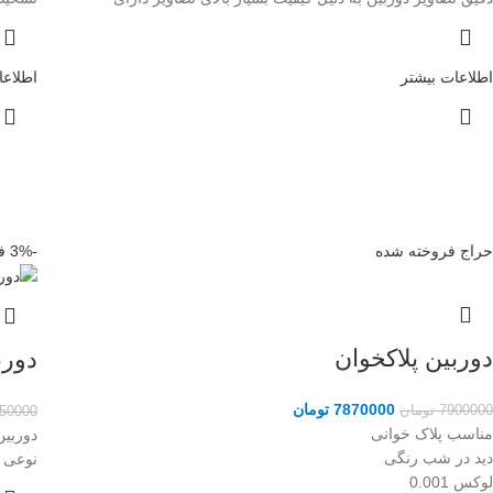
اطلاعات بیشتر
اطلاعا
حراج
فروخته شده
-3%
ف
دوربین پلاکخوان
دورب
7870000
تومان
7900000
تومان
50000
مناسب پلاک خوانی
دوربین
دید در شب رنگی
نوعی ا
لوکس 0.001