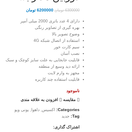
6200000
تومان
6300000
تومان
دارای 4 عدد باتری 2000 میلی آمپر
بهره گیری از تصاویر رنگی
وضوح تصویر بالا
استفاده از اتصال شبکه 4G
سیم کارت خور
نصب آسان
قابلیت جابجایی به علت سایز کوچک و سبک
ارائه دید وسیع از منطقه
مجهز به وارم لایت
قابلیت استفاده چند کاربره
ناموجود
مقايسه
افزودن به علاقه مندی
Categories:
اکسیس
,
داهوا
,
یونی ویو
Tag:
جدید
اشتراک گذاری: