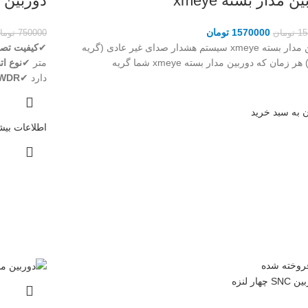
ن مدار بسته xmeye
دوربین مدار
1570000
تومان
15
تومان
750000
توما
دوربین مدار بسته xmeye سیستم هشدار صدای غیر عادی (گریه
✔
کیفیت تصو
 زمان که دوربین مدار بسته xmeye شما گریه
متر ✔
نوع ات
دارد ✔
WDR
 به سبد خرید
اطلاعات بیش
روخته شده