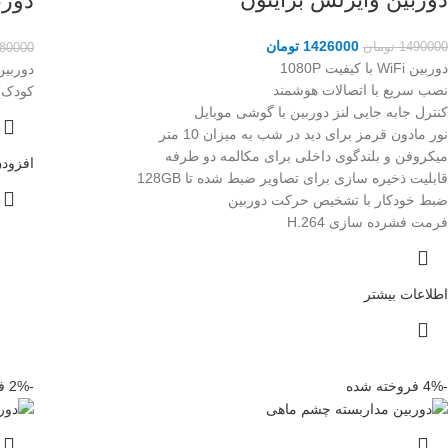
دوربی
1426000
تومان
1490000
تومان
80000
دوربین WiFi با کیفیت 1080P
نصب سریع با اتصالات هوشمند
کودک) هر
کنترل جابه جایی لنز دوربین با گوشی موبایل
نور مادون قرمز برای دید در شب به میزان 10 متر
میکروفن و بلندگوی داخلی برای مکالمه دو طرفه
افزودن
قابلیت ذخیره سازی برای تصاویر ضبط شده تا 128GB
ضبط خودکار با تشخیص حرکت دوربین
فرمت فشرده سازی H.264
اطلاعات بیشتر
-4%
فروخته شده
-2%
ف