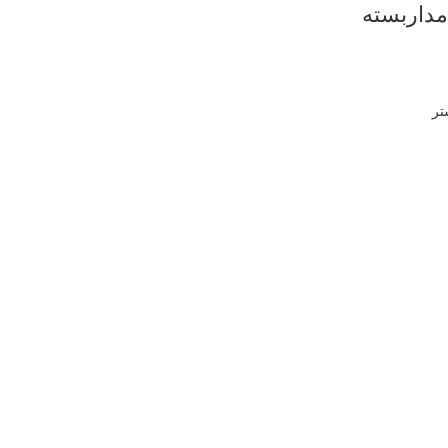
مداربسته
تر