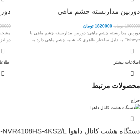
دوربین مداربسته چشم ماهی
دوربین NC
1820000
تومان
1900000
تومان
90000
دوربین مداربسته چشم ماهی: دوربین مداربسته چشم ماهی یا
Fisheye به دلیل ساختار ظاهری که شبیه چشم ماهی دارد به
دو لنز 4 مگاپیکسل دوربین با کیفیت
اطلاعات بیشتر
اطلاعا
محصولات مرتبط
حراج
دستگاه هشت کانال داهوا DHI-NVR4108HS-4KS2/L