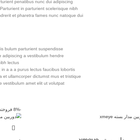
urient penatibus nunc dui adipiscing
Parturient in parturient scelerisque nibh
drerit et pharetra fames nunc natoque dui.
is bulum parturient suspendisse.
 adipiscing a vestibulum hendre.
bh lectus.
n a a a purus lectus faucibus lobortis
a et ullamcorper dictumst mus et tristique
vestibulum amet elit ut volutpat.
-8%
فروخته