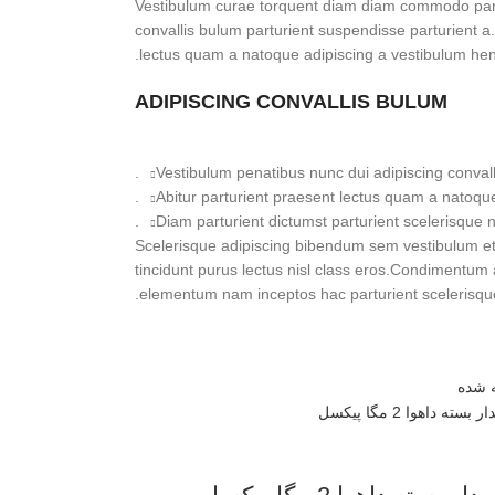
Vestibulum curae torquent diam diam commodo part
convallis bulum parturient suspendisse parturient a.
lectus quam a natoque adipiscing a vestibulum hen
ADIPISCING CONVALLIS BULUM
Vestibulum penatibus nunc dui adipiscing convall
Abitur parturient praesent lectus quam a natoque
Diam parturient dictumst parturient scelerisque ni
Scelerisque adipiscing bibendum sem vestibulum et i
tincidunt purus lectus nisl class eros.Condimentum 
elementum nam inceptos hac parturient scelerisque 
 شده