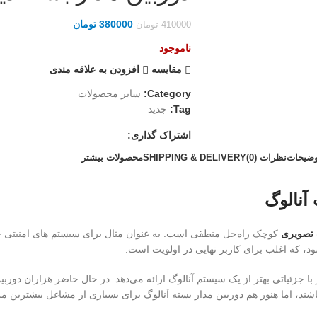
380000
تومان
410000
تومان
ناموجود
مقايسه
افزودن به علاقه مندی
Category:
سایر محصولات
Tag:
جدید
اشتراک گذاری:
وضیحات
نظرات (0)
SHIPPING & DELIVERY
محصولات بیشتر
 آنالوگ
 تصویری
کوچک راه‌حل منطقی است. به عنوان مثال برای سیستم های امنیتی خ
د، که اغلب برای کاربر نهایی در اولویت است.
ته IP، تصویری با وضوح بسیار بالاتر با جزئیاتی بهتر از یک سیستم آنالوگ ارائه می‌دهد. در حال
اشند، اما هنوز هم دوربین مدار بسته آنالوگ برای بسیاری از مشاغل بیشترین مز