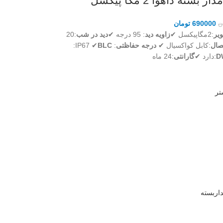
 بسته داهوا 2 مگا پیکسل
690000
تومان
ن
یر
:2مگاپیکسل ✔
زاویه دید
: 95 درجه ✔
دید در شب
:20
صال
:کابل کواکسیال ✔
درجه حفاظتی
: IP67 ✔
BLC
:
D
:دارد ✔
گارانتی
:24 ماه
تر