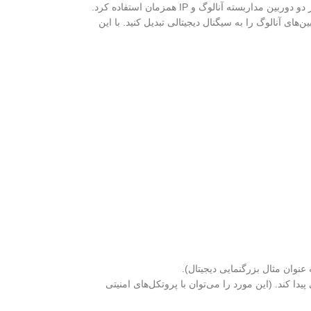
دوربین مدار بسته دیتا کانکت آنالوگ همچنین می‌توانند در روش‌های جدید و به صورت “ترکیبی” استفاده شوند. در یک سیستم مدار بسته هیبریدی می‌توان از هر دو دوربین مداربسته آنالوگ و IP همزمان استفاده کرد.
به راحتی خروجی دوربین‌های آنالوگ را به سیگنال دیجیتالی تبدیل کنید. با این
نوان مثال بزرگنمایی دیجیتال).
 کند. (این مورد را می‌توان با پروتکل‌های امنیتی