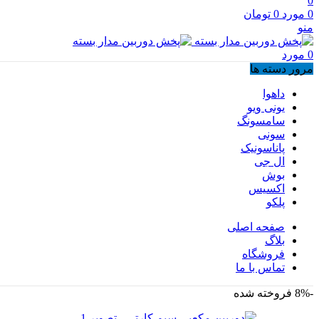
0
0
مورد
0
تومان
منو
0
مورد
مرور دسته ها
داهوا
یونی ویو
سامسونگ
سونی
پاناسونیک
ال جی
بوش
اکسیس
پلکو
صفحه اصلی
بلاگ
فروشگاه
تماس با ما
-8%
فروخته شده