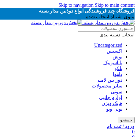
Skip to navigation
Skip to main content
فروشگاه چند فروشندگی انواع دوذبین مدار بسته
منوی اشتباه انتخاب شده
انتخاب دسته بندی
Uncategorized
اکسیس
بوش
پاناسونیک
پلکو
داهوا
دور بین لامپی
سایر محصولات
سونی
لوازم جانبی
هایک ویژن
یونی ویو
جستجو
ورود / ثبت نام
0