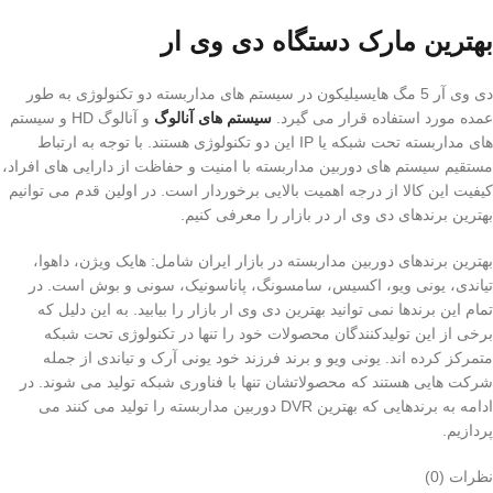
بهترین مارک دستگاه دی وی ار
دی وی آر 5 مگ هایسیلیکون در سیستم های مداربسته دو تکنولوژی به طور
عمده مورد استفاده قرار می گیرد.
سیستم های آنالوگ
و آنالوگ HD و سیستم
های مداربسته تحت شبکه یا IP این دو تکنولوژی هستند. با توجه به ارتباط
مستقیم سیستم های دوربین مداربسته با امنیت و حفاظت از دارایی های افراد،
کیفیت این کالا از درجه اهمیت بالایی برخوردار است. در اولین قدم می توانیم
بهترین برندهای دی وی ار در بازار را معرفی کنیم.
بهترین برندهای دوربین مداربسته در بازار ایران شامل: هایک ویژن، داهوا،
تیاندی، یونی ویو، اکسیس، سامسونگ، پاناسونیک، سونی و بوش است. در
تمام این برندها نمی توانید بهترین دی وی ار بازار را بیابید. به این دلیل که
برخی از این تولیدکنندگان محصولات خود را تنها در تکنولوژی تحت شبکه
متمرکز کرده اند. یونی ویو و برند فرزند خود یونی آرک و تیاندی از جمله
شرکت هایی هستند که محصولاتشان تنها با فناوری شبکه تولید می شوند. در
ادامه به برندهایی که بهترین DVR دوربین مداربسته را تولید می کنند می
پردازیم.
نظرات (0)