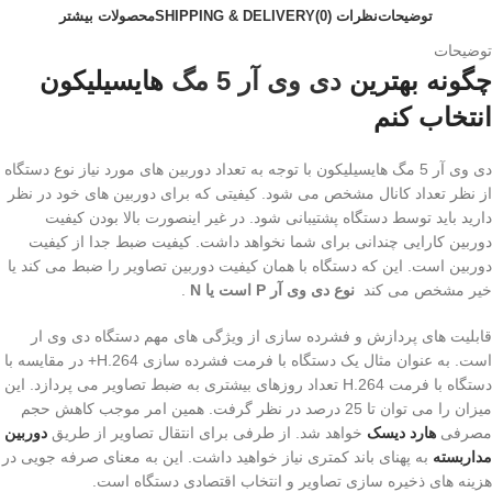
توضیحات
نظرات (0)
SHIPPING & DELIVERY
محصولات بیشتر
توضیحات
چگونه بهترین
دی وی آر 5 مگ
هایسیلیکون
انتخاب کنم
دی وی آر 5 مگ هایسیلیکون با توجه به تعداد دوربین های مورد نیاز نوع دستگاه
از نظر تعداد کانال مشخص می شود. کیفیتی که برای دوربین های خود در نظر
دارید باید توسط دستگاه پشتیبانی شود. در غیر اینصورت بالا بودن کیفیت
دوربین کارایی چندانی برای شما نخواهد داشت. کیفیت ضبط جدا از کیفیت
دوربین است. این که دستگاه با همان کیفیت دوربین تصاویر را ضبط می کند یا
خیر مشخص می کند
نوع دی وی آر P است یا N
.
قابلیت های پردازش و فشرده سازی از ویژگی های مهم دستگاه دی وی ار
است. به عنوان مثال یک دستگاه با فرمت فشرده سازی H.264+ در مقایسه با
دستگاه با فرمت H.264 تعداد روزهای بیشتری به ضبط تصاویر می پردازد. این
میزان را می توان تا 25 درصد در نظر گرفت. همین امر موجب کاهش حجم
مصرفی
هارد دیسک
خواهد شد. از طرفی برای انتقال تصاویر از طریق
دوربین
مداربسته
به پهنای باند کمتری نیاز خواهید داشت. این به معنای صرفه جویی در
هزینه های ذخیره سازی تصاویر و انتخاب اقتصادی دستگاه است.