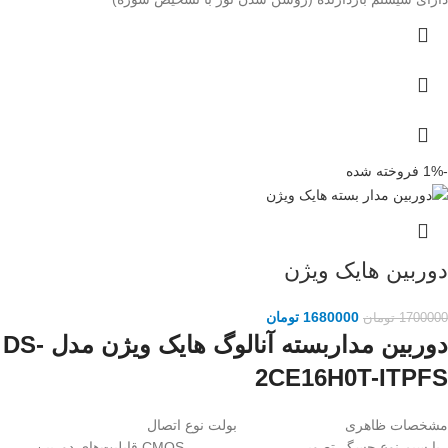
-1%
فروخته شده
دوربین هایک ویژن
1680000
تومان
1700000
تومان
دوربین مداربسته آنالوگ هایک ویژن مدل DS-
2CE16H0T-ITPFS
مشخصات ظاهری
بولت
نوع اتصال
با سیم
نوع حسگر تصویر
CMOS
قابلیت‌های دوربین