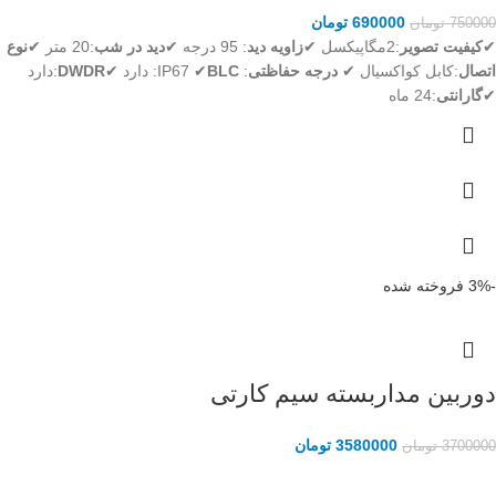
690000
تومان
750000
تومان
✔
کیفیت تصویر
:2مگاپیکسل ✔
زاویه دید
: 95 درجه ✔
دید در شب
:20 متر ✔
نوع
اتصال
:کابل کواکسیال ✔
درجه حفاظتی
: IP67 ✔
BLC
: دارد ✔
DWDR
:دارد
✔
گارانتی
:24 ماه
-3%
فروخته شده
دوربین مداربسته سیم کارتی
3580000
تومان
3700000
تومان