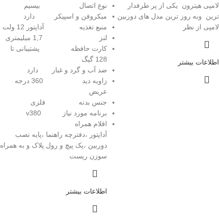
لامپی هیترون یکی از پر طرفدار
نوع اتصال بیسیم
ترین وبه روز ترین مدل های دوربین
میکروفن و اسپیکر دارد
لامپی از نظر
منبع تغذیه آداپتور 12 ولت
لنز 1,7 میلیمتری
کارت حافظه پشتیبانی تا
128 گیگ
اطلاعات بیشتر
ضد آب و گرد و غبار دارد
زاویه دید 360 درجه
عریض
جنس بدنه فلزی
برنامه مورد نیاز v380
اقلام همراه
آداپتور ،دفترچه راهنما ،پایه نصب
دوربین ،پک پیچ و رول پلاک و به همراه
سوزن ریست
اطلاعات بیشتر